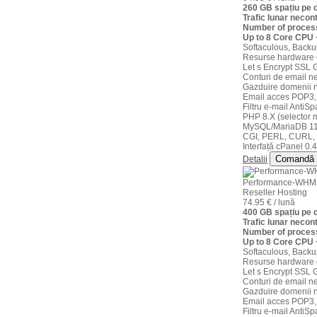
260 GB spațiu pe
Trafic lunar necont
Number of process
Up to 8 Core CPU
Softaculous, Backu
Resurse hardware 
Let s Encrypt SSL G
Conturi de email ne
Gazduire domenii n
Email acces POP3,
Filtru e-mail AntiS
PHP 8.X (selector m
MySQL/MariaDB 11
CGI, PERL, CURL,
Interfață cPanel 0.4
Comandă
Detalii
Performance-WHM
Reseller Hosting
74.95 € / lună
400 GB spațiu pe
Trafic lunar necont
Number of process
Up to 8 Core CPU
Softaculous, Backu
Resurse hardware 
Let s Encrypt SSL G
Conturi de email ne
Gazduire domenii n
Email acces POP3,
Filtru e-mail AntiS