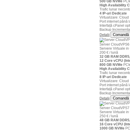
500 GB NVMe
PCIe
High Availability C
Trafic lunar neconto
4 IP-uri Dedicate
Virtualizare: Clou
Port internet până 
Interfață cPanel opt
Backup Incremental
Comandă
Detalii
Server CloudVPS6
Servere Virtuale 
200 € / lună
32 GB RAM DDR5,
12 Core vCPU (Int
800 GB NVMe
PCIe
High Availability C
Trafic lunar neconto
8 IP-uri Dedicate
Virtualizare: Clou
Port internet până 
Interfață cPanel opt
Backup Incremental
Comandă
Detalii
Server CloudVPS7
Servere Virtuale 
250 € / lună
48 GB RAM DDR5,
16 Core vCPU (Int
1000 GB NVMe
PCI