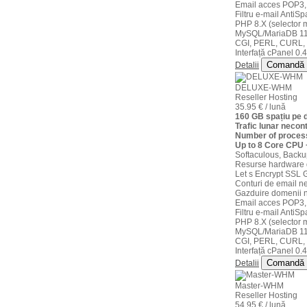
Email acces POP3,
Filtru e-mail AntiS
PHP 8.X (selector m
MySQL/MariaDB 11
CGI, PERL, CURL,
Interfață cPanel 0.4
Comandă
Detalii
DELUXE-WHM
Reseller Hosting
35.95 € / lună
160 GB spațiu pe
Trafic lunar necont
Number of process
Up to 8 Core CPU
Softaculous, Backu
Resurse hardware 
Let s Encrypt SSL G
Conturi de email ne
Gazduire domenii n
Email acces POP3,
Filtru e-mail AntiS
PHP 8.X (selector m
MySQL/MariaDB 11
CGI, PERL, CURL,
Interfață cPanel 0.4
Comandă
Detalii
Master-WHM
Reseller Hosting
54.95 € / lună