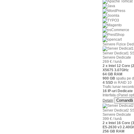
Servere Fizice Ded
Server Dedicat1 S
Servere Dedicate
269 € / lună
2 x Intel 12 Core 
X5675 3.07GHz
64 GB RAM
900 GB
spatiu pe d
4 SSD
in RAID 10
Trafic lunar neconto
16 IP-uri Dedicate
Interfata cPanel opt
Comandă
Detalii
Server Dedicat2 S
Servere Dedicate
399 € / lună
2 x Intel 16 Core 
E5-2630 v3 2.40G
256 GB RAM