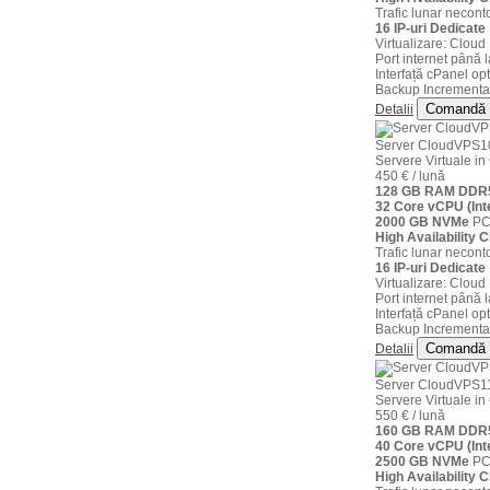
Trafic lunar neconto
16 IP-uri Dedicate
Virtualizare: Clou
Port internet până 
Interfață cPanel opt
Backup Incremental
Comandă
Detalii
Server CloudVPS1
Servere Virtuale 
450 € / lună
128 GB RAM DDR5
32 Core vCPU (Int
2000 GB NVMe
PCI
High Availability C
Trafic lunar neconto
16 IP-uri Dedicate
Virtualizare: Clou
Port internet până 
Interfață cPanel opt
Backup Incremental
Comandă
Detalii
Server CloudVPS1
Servere Virtuale 
550 € / lună
160 GB RAM DDR5
40 Core vCPU (Int
2500 GB NVMe
PCI
High Availability C