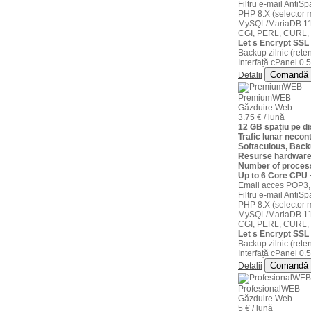
16 IP Dedicat
Filtru e-mail AntiS
PHP 8.X (selector m
PHP 5.X, MySQL 5.X, Tomcat
PHP 5.X, MySQL 5.X, Tomcat
MySQL/MariaDB 11
licenta cPanel optional (30 €/luna)
5.X
5.X
CGI, PERL, CURL,
Let s Encrypt SSL 
Backup zilnic (reten
CGI, PERL, CURL, GD2
CGI, PERL, CURL, GD2
Interfață cPanel 0.5
Comanda
Comandă
Detalii
Comanda
Comanda
PremiumWEB
Găzduire Web
3.75 € / lună
12 GB spațiu pe 
Trafic lunar necont
Server
Softaculous, Back
Resurse hardware
Dedicat 3
Number of proces
Up to 6 Core CPU
Email acces POP3,
Filtru e-mail AntiS
8 core CPU
PHP 8.X (selector m
MySQL/MariaDB 11
CGI, PERL, CURL,
32 GB RAM
Let s Encrypt SSL 
Backup zilnic (reten
250 GB
spatiu pe disc
€
Interfață cPanel 0.5
Comandă
Detalii
4 HDD in RAID 10
/luna
ProfesionalWEB
Găzduire Web
trafic lunar necontorizat
5 € / lună