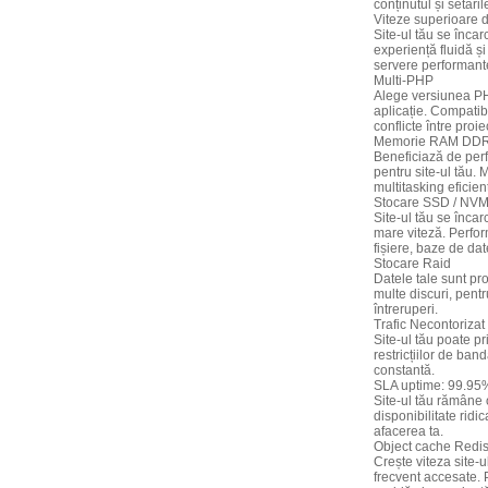
conținutul și setăril
Viteze superioare 
Site-ul tău se încarc
experiență fluidă și
servere performant
Multi-PHP
Alege versiunea PHP
aplicație. Compatibi
conflicte între proie
Memorie RAM DD
Beneficiază de perf
pentru site-ul tău.
multitasking eficie
Stocare SSD / NV
Site-ul tău se încar
mare viteză. Perfor
fișiere, baze de date
Stocare Raid
Datele tale sunt pr
multe discuri, pent
întreruperi.
Trafic Necontorizat
Site-ul tău poate pri
restricțiilor de ban
constantă.
SLA uptime: 99.95
Site-ul tău rămâne 
disponibilitate ridi
afacerea ta.
Object cache Redi
Crește viteza site-
frecvent accesate. 