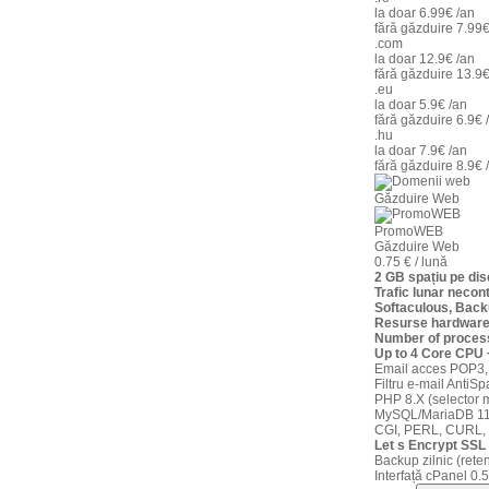
600 procese
la doar
6.99€
/an
fără găzduire
7.99
trafic lunar necontorizat, Panou Administrare
.com
la doar
12.9€
/an
fără găzduire
13.9
.eu
Comanda
la doar
5.9€
/an
fără găzduire
6.9€
.hu
la doar
7.9€
/an
fără găzduire
8.9€
STANDARD 
Găzduire Web
BEGINNER WHM
€
€
PromoWEB
Găzduire Web
/luna
0.75 € / lună
/luna
2 GB spațiu pe d
Trafic lunar necont
5 GB spatiu pe disc
Softaculous, Back
10 GB spatiu pe disc
Resurse hardware
Number of proces
trafic lunar necontorizat
trafic lunar necontorizat
Up to 4 Core CPU
Email acces POP3,
max 500 conexiuni concurente
Filtru e-mail AntiS
max 100 conexiuni concur
PHP 8.X (selector m
MySQL/MariaDB 11
acces POP3, IMAP, WebMail
CGI, PERL, CURL,
acces POP3, IMAP, WebMail
Let s Encrypt SSL 
filtru e-mail AntiSpam + AntiVirus
Backup zilnic (reten
filtru e-mail AntiSpam + AntiV
Interfață cPanel 0.5