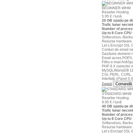
BEGINNER-WHM
Reseller Hosting
5.95 € / lună
20 GB spațiu pe 
Trafic lunar necont
Number of process
Up to 8 Core CPU
Softaculous, Backu
Resurse hardware 
Let s Encrypt SSL G
Conturi de email ne
Gazduire domenii n
Email acces POP3,
Filtru e-mail AntiS
PHP 8.X (selector m
MySQL/MariaDB 11
CGI, PERL, CURL,
Interfață cPanel 0.4
Comandă
Detalii
STANDARD-WHM
Reseller Hosting
9.95 € / lună
40 GB spațiu pe 
Trafic lunar necont
Number of process
Up to 8 Core CPU
Softaculous, Backu
Resurse hardware 
Let s Encrypt SSL G