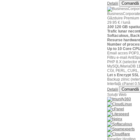
Comandă
Detalii
BusinessCorporate
Găzduire Premium
29.95 € / lună
100
120 GB spatiu
Trafic lunar necont
Softaculous, Back
Resurse hardware
Number of proces
Up to 10 Core CP
Email acces POP3,
Filtru e-mail AntiS
PHP 8.X (selector m
MySQL/MariaDB 11
CGI, PERL, CURL,
Let s Encrypt SSL 
Backup zilnic (reten
Interfață cPanel 0.5
Comandă
Detalii
Soluții Web
Reseller Hosting