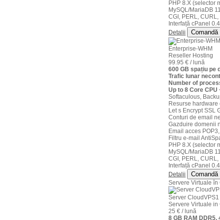
PHP 8.X (selector m
MySQL/MariaDB 11
CGI, PERL, CURL,
Interfață cPanel 0.4
Comandă
Detalii
Enterprise-WHM
Reseller Hosting
99.95 € / lună
600 GB spațiu pe
Trafic lunar necont
Number of process
Up to 8 Core CPU
Softaculous, Backu
Resurse hardware 
Let s Encrypt SSL G
Conturi de email ne
Gazduire domenii n
Email acces POP3,
Filtru e-mail AntiS
PHP 8.X (selector m
MySQL/MariaDB 11
CGI, PERL, CURL,
Interfață cPanel 0.4
Comandă
Detalii
Servere Virtuale în
Server CloudVPS1
Servere Virtuale 
25 € / lună
8 GB RAM DDR5, 