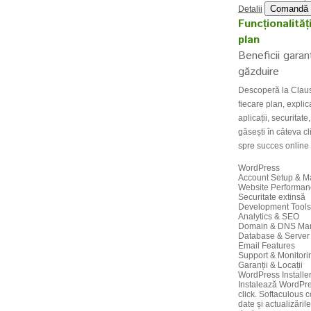
Comandă
Detalii
Funcționalităț
plan
Beneficii garan
găzduire
Descoperă la Claus
fiecare plan, explic
aplicații, securitate
găsești în câteva cl
spre succes online 
WordPress
Account Setup & 
Website Performan
Securitate extinsă
Development Tools
Analytics & SEO
Domain & DNS Ma
Database & Serve
Email Features
Support & Monitori
Garanții & Locații
WordPress Installe
Instalează WordPre
click. Softaculous 
date și actualizăril