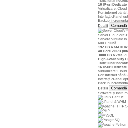
Trafic lunar neconto
16 IP-uri Dedicate
Virtualizare: Clou
Port internet până 
Interfață cPanel opt
Backup Incremental
Comandă
Detalii
Server CloudVPS1
Servere Virtuale 
600 € / lună
192 GB RAM DDR5
40 Core vCPU (Int
3000 GB NVMe
PCI
High Availability C
Trafic lunar neconto
16 IP-uri Dedicate
Virtualizare: Clou
Port internet până 
Interfață cPanel opt
Backup Incremental
Comandă
Detalii
Software și Instrum