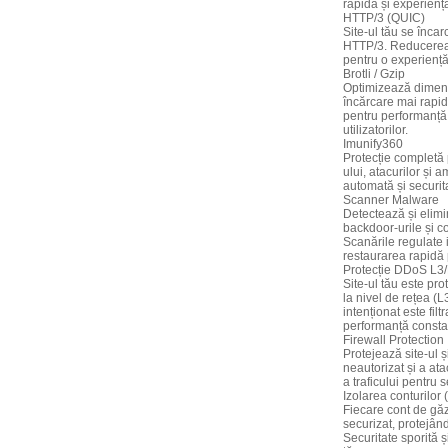
rapidă și experiență 
HTTP/3 (QUIC)
Site-ul tău se încar
HTTP/3. Reducerea l
pentru o experiență 
Brotli / Gzip
Optimizează dimensi
încărcare mai rapi
pentru performanță
utilizatorilor.
Imunify360
Protecție completă 
ului, atacurilor și 
automată și securit
Scanner Malware
Detectează și elimin
backdoor-urile și co
Scanările regulate i
restaurarea rapidă 
Protecție DDoS L3
Site-ul tău este pro
la nivel de rețea (L3
intenționat este fil
performanță consta
Firewall Protection
Protejează site-ul ș
neautorizat și a atac
a traficului pentru s
Izolarea conturilo
Fiecare cont de găz
securizat, protejând
Securitate sporită ș