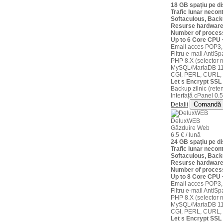
18 GB spațiu pe 
32 IP Dedicat
Trafic lunar necont
Softaculous, Back
Resurse hardware
licenta cPanel optional (30 €/luna)
Number of proces
Up to 6 Core CPU
Email acces POP3,
Comanda
Filtru e-mail AntiS
PHP 8.X (selector m
MySQL/MariaDB 11
CGI, PERL, CURL,
Let s Encrypt SSL 
Backup zilnic (reten
Interfață cPanel 0.5
Comandă
Detalii
Server
DeluxWEB
Dedicat 4
Găzduire Web
6.5 € / lună
24 GB spațiu pe 
Trafic lunar necont
16 core CPU
Softaculous, Back
Resurse hardware
24 GB RAM
Number of proces
Up to 8 Core CPU
Email acces POP3,
500 GB
spatiu pe disc
€
Filtru e-mail AntiS
PHP 8.X (selector m
4 HDD in RAID 6
MySQL/MariaDB 11
/luna
CGI, PERL, CURL,
Let s Encrypt SSL 
trafic lunar necontorizat