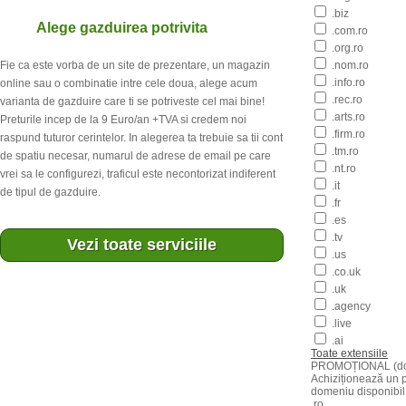
.biz
trafic lunar necontorizat, Panou Administrare
3
Alege gazduirea potrivita
.com.ro
.org.ro
Fie ca este vorba de un site de prezentare, un magazin
.nom.ro
Comanda
.info.ro
online sau o combinatie intre cele doua, alege acum
.rec.ro
varianta de gazduire care ti se potriveste cel mai bine!
.arts.ro
Preturile incep de la 9 Euro/an +TVA si credem noi
.firm.ro
raspund tuturor cerintelor. In alegerea ta trebuie sa tii cont
.tm.ro
de spatiu necesar, numarul de adrese de email pe care
.nt.ro
vrei sa le configurezi, traficul este necontorizat indiferent
.it
de tipul de gazduire.
Web Hosting
.fr
.es
Server VPS 2048
.tv
Vezi toate serviciile
.us
.co.uk
2 GB RAM,
3 GB burst RAM
.uk
.agency
4 core CPU
.live
.ai
75 GB
spatiu pe disc
doar
€/lun
Toate extensiile
PROMOȚIONAL (dom
3 IP Dedicat
Achiziționează un 
domeniu disponibil
.ro