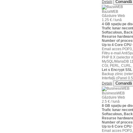
Comandă
Detalii
PHP 5.X, MySQL 5.X, Tomcat
PHP 5.X, MySQL 5.X, Tomcat
5.X
BazaWEB
Găzduire Web
CGI, PERL, CURL, GD2
CGI, PERL, CURL, GD2
1.25 € / lună
4 GB spațiu pe d
Trafic lunar necont
Softaculous, Back
Comanda
Comanda
Resurse hardware
Number of proces
Up to 4 Core CPU
Email acces POP3,
Filtru e-mail AntiS
Server
PHP 8.X (selector m
DEVELOPER WHM
PREMIER WHM
MySQL/MariaDB 11
CGI, PERL, CURL,
Dedicat 2
€
€
Let s Encrypt SSL 
Backup zilnic (reten
/luna
/luna
Interfață cPanel 0.5
8 core CPU
Comandă
Detalii
20 GB spatiu pe disc
30 GB spatiu pe disc
24 GB RAM
BusinessWEB
Găzduire Web
trafic lunar necontorizat
trafic lunar necontorizat
2.5 € / lună
250 GB
spatiu pe disc
€
8 GB spațiu pe d
Trafic lunar necont
max 500 conexiuni concurente
max 500 conexiuni concurent
4 HDD in RAID 10
Softaculous, Back
/luna
Resurse hardware
acces POP3, IMAP, WebMail
acces POP3, IMAP, WebMail
Number of proces
trafic lunar necontorizat
Up to 6 Core CPU
Email acces POP3,
filtru e-mail AntiSpam + AntiVirus
filtru e-mail AntiSpam + AntiVir