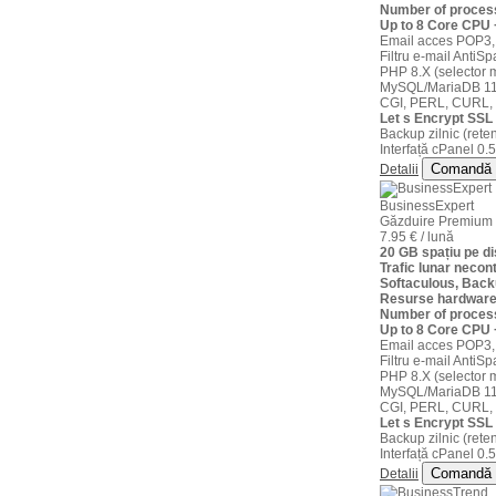
Number of proces
Up to 8 Core CPU
Email acces POP3,
Filtru e-mail AntiS
PHP 8.X (selector m
MySQL/MariaDB 11
CGI, PERL, CURL,
Let s Encrypt SSL 
Backup zilnic (reten
Interfață cPanel 0.5
Comandă
Detalii
BusinessExpert
Găzduire Premium
7.95 € / lună
20 GB spațiu pe 
Trafic lunar necont
Softaculous, Back
Resurse hardware
Number of proces
Up to 8 Core CPU
Email acces POP3,
Filtru e-mail AntiS
PHP 8.X (selector m
MySQL/MariaDB 11
CGI, PERL, CURL,
Let s Encrypt SSL 
Backup zilnic (reten
Interfață cPanel 0.5
Comandă
Detalii