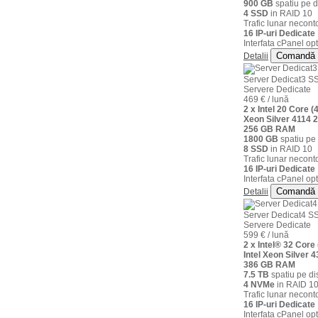
900 GB
spatiu pe d
4 SSD
in RAID 10
Trafic lunar neconto
16 IP-uri Dedicate
Interfata cPanel opt
Comandă
Detalii
Server Dedicat3 S
Servere Dedicate
469 € / lună
2 x Intel 20 Core 
Xeon Silver 4114 
256 GB RAM
1800 GB
spatiu pe 
8 SSD
in RAID 10
Trafic lunar neconto
16 IP-uri Dedicate
Interfata cPanel opt
Comandă
Detalii
Server Dedicat4 S
Servere Dedicate
599 € / lună
2 x Intel® 32 Core
Intel Xeon Silver
386 GB RAM
7.5 TB
spatiu pe di
4 NVMe
in RAID 1
Trafic lunar neconto
16 IP-uri Dedicate
Interfata cPanel opt