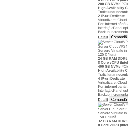
4 Core vCPU (Inte
200 GB NVMe
PCIe
High Availability C
Trafic lunar neconto
2 IP-uri Dedicate
Virtualizare: Clou
Port internet până 
Interfață cPanel opt
Backup Incremental
Comandă
Detalii
Server CloudVPS4
Servere Virtuale 
125 € / lună
24 GB RAM DDR5,
8 Core vCPU (Inte
400 GB NVMe
PCIe
High Availability C
Trafic lunar neconto
4 IP-uri Dedicate
Virtualizare: Clou
Port internet până 
Interfață cPanel opt
Backup Incremental
Comandă
Detalii
Server CloudVPS5
Servere Virtuale 
150 € / lună
32 GB RAM DDR5,
8 Core vCPU (Inte