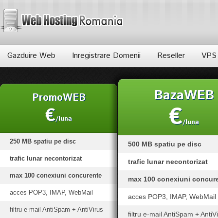
Romania
Web
Hosting
Gazduire Web
Inregistrare Domenii
Reseller
VPS
BazaWEB
PromoWEB
€
€
/luna
/luna
250 MB spatiu pe disc
500 MB spatiu pe disc
trafic lunar necontorizat
trafic lunar necontorizat
max 100 conexiuni concurente
max 100 conexiuni concur
acces POP3, IMAP, WebMail
acces POP3, IMAP, WebMail
filtru e-mail AntiSpam + AntiVirus
filtru e-mail AntiSpam + AntiV