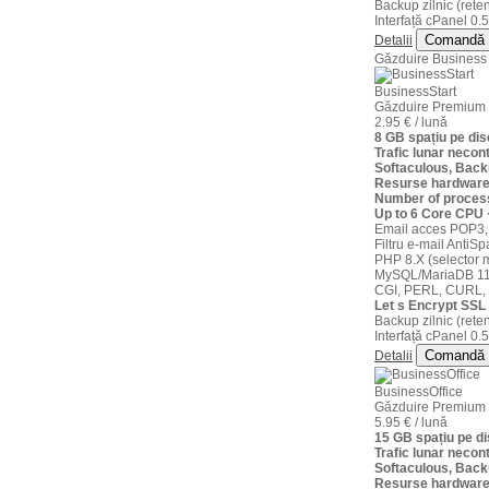
Backup zilnic (reten
Interfață cPanel 0.5
64 IP Dedicat
Comandă
Detalii
Găzduire Business
licenta cPanel optional (30 €/luna)
BusinessStart
Găzduire Premium
2.95 € / lună
Comanda
8 GB spațiu pe d
Trafic lunar necont
Softaculous, Back
Resurse hardware
Number of proces
Up to 6 Core CPU
Email acces POP3,
Filtru e-mail AntiS
PHP 8.X (selector m
MySQL/MariaDB 11
CGI, PERL, CURL,
Let s Encrypt SSL 
Backup zilnic (reten
Interfață cPanel 0.5
Comandă
Detalii
BusinessOffice
Găzduire Premium
5.95 € / lună
15 GB spațiu pe 
Trafic lunar necont
Softaculous, Back
Resurse hardware