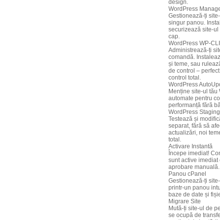
design.
WordPress Manag
Gestionează-ți site
singur panou. Inst
securizează site-ul 
cap.
WordPress WP-CLI
Administrează-ți si
comandă. Instaleaz
și teme, sau ruleaz
de control – perfect
control total.
WordPress AutoUp
Menține site-ul tău
automate pentru cor
performanță fără bă
WordPress Staging
Testează și modific
separat, fără să afe
actualizări, noi tem
total.
Activare Instantă
Începe imediat! Con
sunt active imediat 
aprobare manuală.
Panou cPanel
Gestionează-ți site-
printr-un panou int
baze de date și fiși
Migrare Site
Mută-ți site-ul de p
se ocupă de transfer