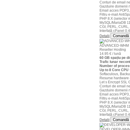
Conturi de email ne
Gazduire domenii n
Email acces POP3,
Filtru e-mail AntiS
PHP 8.X (selector m
MySQL/MariaDB 11
CGI, PERL, CURL,
Interfață cPanel 0.4
Comandă
Detalii
ADVANCED-WHM
Reseller Hosting
14.95 € / lună
60 GB spațiu pe 
Trafic lunar necont
Number of process
Up to 8 Core CPU
Softaculous, Backu
Resurse hardware 
Let s Encrypt SSL G
Conturi de email ne
Gazduire domenii n
Email acces POP3,
Filtru e-mail AntiS
PHP 8.X (selector m
MySQL/MariaDB 11
CGI, PERL, CURL,
Interfață cPanel 0.4
Comandă
Detalii
DEVELOPER-WH