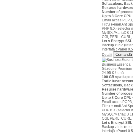
Softaculous, Back
Resurse hardware
Number of proces
Up to 8 Core CPU
Email acces POP3,
Filtru e-mail AntiS
PHP 8.X (selector m
MySQL/MariaDB 11
CGI, PERL, CURL,
Let s Encrypt SSL 
Backup zilnic (reten
Interfață cPanel 0.5
Comandă
Detalii
BusinessEssential
Găzduire Premium
24.95 € / lună
100 GB spatiu pe 
Trafic lunar necont
Softaculous, Back
Resurse hardware
Number of proces
Up to 8 Core CPU
Email acces POP3,
Filtru e-mail AntiS
PHP 8.X (selector m
MySQL/MariaDB 11
CGI, PERL, CURL,
Let s Encrypt SSL 
Backup zilnic (reten
Interfață cPanel 0.5