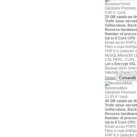
BusinessTrend
Găzduire Premium
9.95 € / lună
25 GB spațiu pe 
Trafic lunar necont
Softaculous, Back
Resurse hardware
Number of proces
Up to 8 Core CPU
Email acces POP3,
Filtru e-mail AntiS
PHP 8.X (selector m
MySQL/MariaDB 11
CGI, PERL, CURL,
Let s Encrypt SSL 
Backup zilnic (reten
Interfață cPanel 0.5
Comandă
Detalii
BusinessMail
Găzduire Premium
12.95 € / lună
40 GB spațiu pe 
Trafic lunar necont
Softaculous, Back
Resurse hardware
Number of proces
Up to 8 Core CPU
Email acces POP3,
Filtru e-mail AntiS
PHP 8.X (selector m