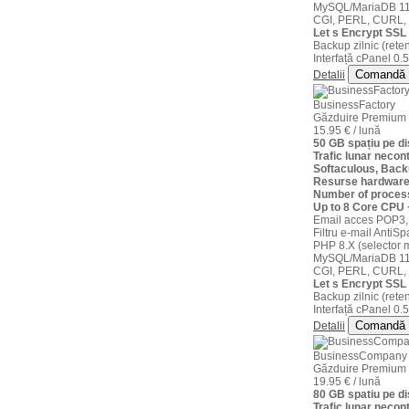
MySQL/MariaDB 11
CGI, PERL, CURL,
Let s Encrypt SSL 
Backup zilnic (reten
Interfață cPanel 0.5
Comandă
Detalii
BusinessFactory
Găzduire Premium
15.95 € / lună
50 GB spațiu pe 
Trafic lunar necont
Softaculous, Back
Resurse hardware
Number of proces
Up to 8 Core CPU
Email acces POP3,
Filtru e-mail AntiS
PHP 8.X (selector m
MySQL/MariaDB 11
CGI, PERL, CURL,
Let s Encrypt SSL 
Backup zilnic (reten
Interfață cPanel 0.5
Comandă
Detalii
BusinessCompany
Găzduire Premium
19.95 € / lună
80 GB spatiu pe d
Trafic lunar necont