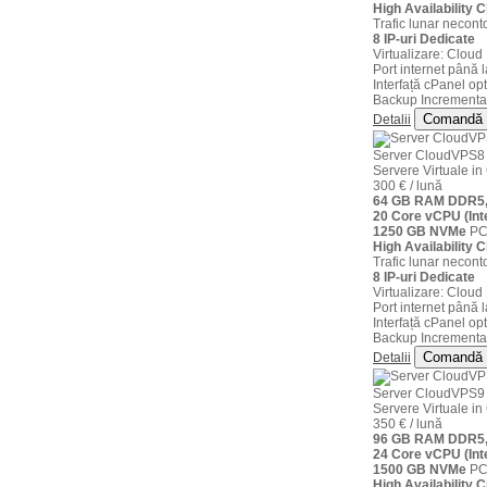
High Availability C
Trafic lunar neconto
8 IP-uri Dedicate
Virtualizare: Clou
Port internet până 
Interfață cPanel opt
Backup Incremental
Comandă
Detalii
Server CloudVPS8
Servere Virtuale 
300 € / lună
64 GB RAM DDR5,
20 Core vCPU (Int
1250 GB NVMe
PCI
High Availability C
Trafic lunar neconto
8 IP-uri Dedicate
Virtualizare: Clou
Port internet până 
Interfață cPanel opt
Backup Incremental
Comandă
Detalii
Server CloudVPS9
Servere Virtuale 
350 € / lună
96 GB RAM DDR5,
24 Core vCPU (Int
1500 GB NVMe
PCI
High Availability C