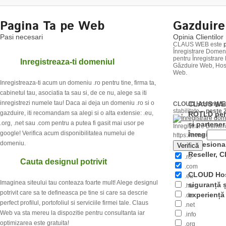
filtru e-mail AntiSpam + AntiVirus
filtru e-mail AntiSpam + AntiVir
trafic lunar necontorizat, Panou Administrare
PHP 5.X, MySQL 5.X, Tomcat
PHP 5.X, MySQL 5.X, Tomcat
Pagina Ta pe Web
Gazduir
5.X
5.X
Comanda
Pasi necesari
Opinia Clientilor 
CGI, PERL, CURL, GD2
CGI, PERL, CURL, GD2
CLAUS WEB este
Înregistrare Domen
pentru Înregistrar
1
Inregistreaza-ti domeniul
Găzduire Web, Host
Comanda
Comanda
Web.
Inregistreaza-ti acum un domeniu .ro pentru tine, firma ta,
cabinetul tau, asociatia ta sau si, de ce nu, alege sa iti
inregistrezi numele tau! Daca ai deja un domeniu .ro si o
CLAUS WE
CLOUD Hosting Se
Web Hosting
stabilitate –
peste 
gazduire, iti recomandam sa alegi si o alta extensie: .eu,
ROTLD
pen
Server VPS 1024
.org, .net sau .com pentru a putea fi gasit mai usor pe
și
partener
Înregistrare Domen
google! Verifica acum disponibilitatea numelui de
Înregistra
https://www.
domeniu.
profesiona
Verifică
1 GB RAM,
2 GB burst RAM
Reseller, 
.ro
2
Cauta designul potrivit
.com
4 core CPU
CLOUD Host
.eu
Imaginea siteului tau conteaza foarte mult! Alege designul
siguranță ș
.hu
50 GB
spatiu pe disc
doar
€/lun
potrivit care sa te defineasca pe tine si care sa descrie
experiență
.de
perfect profilul, portofoliul si serviciile firmei tale. Claus
2 IP Dedicat
.net
Web va sta mereu la dispozitie pentru consultanta iar
.info
450 procese
optimizarea este gratuita!
.org