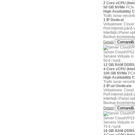
2 Core vCPU (Inte
50 GB NVMe
PCIe 
High Availability C
Trafic lunar neconto
1 IP Dedicat
Virtualizare: Clou
Port internet până 
Interfață cPanel opt
Backup Incremental
Comandă
Detalii
Server CloudVPS2
Servere Virtuale 
50 € / lună
12 GB RAM DDR5,
4 Core vCPU (Inte
100 GB NVMe
PCIe
High Availability C
Trafic lunar neconto
2 IP-uri Dedicate
Virtualizare: Clou
Port internet până 
Interfață cPanel opt
Backup Incremental
Comandă
Detalii
Server CloudVPS3
Servere Virtuale 
75 € / lună
16 GB RAM DDR5,